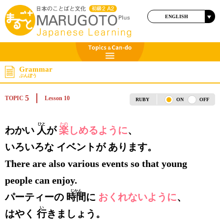
ENGLISH
日本語
Grammar
ぶんぽう
5
TOPIC
Lesson 10
RUBY
ON
OFF
ひと
たの
わかい
人
が
楽
しめるように
、
いろいろな イベントが あります。
There are also various events so that young
people can enjoy.
じかん
パーティーの
時間
に
おくれないように
、
い
はやく
行
きましょう。