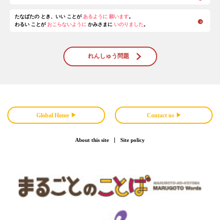
たなばたの とき、いい ことが
あるように 願います
。
わるい ことが
おこらないように
かみさまに
いのりました
。
れんしゅう問題
Global Home
Contact us
About this site
Site policy