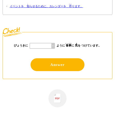
し
つく
イベントを
知
らせるために、カレンダーを
作
ります。
しょくじ
き
びょうきに
ように
食事
に
気
を つけています。
Answer