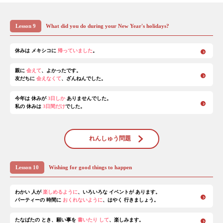
Lesson 9
What did you do during your New Year's holidays?
休みは メキシコに
帰っていました
。
親に
会えて
、よかったです。
友だちに
会えなくて
、ざんねんでした。
今年は 休みが
3日しか
ありませんでした。
私の 休みは
3日間だけ
でした。
れんしゅう問題
Lesson 10
Wishing for good things to happen
わかい 人が
楽しめるように
、いろいろな イベントが あります。
パーティーの 時間に
おくれないように
、はやく 行きましょう。
たなばたの とき、願い事を
書いたり して
、楽しみます。