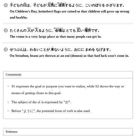
こ
ひ
こ
げんき
せいちょう
子
どもの
日
は、
子
どもが
元気
に
成長
するように、こいのぼりを かざります。
On Children's Day, koinobori flags are raised so that children will grow up strong
and healthy.
ひと
はい
かいじょう
ひろ
ばしょ
たくさんの
人
が
入
るように、
会場
は とても
広
い
場所
です。
The venue is a very large place so that many people can get in.
こ
せつぶんは、わるいことが
来
ないように、おにに まめを なげます。
On Setsubun, beans are thrown at an oni (demon) so that bad luck won't come in.
Commentary
S1 expresses the goal or purpose you want to realize, while S2 shows the way or
means of getting closer to this goal.
The subject of the s1 is expressed by “が”.
Before “ように”, the potential form of verb is also used.
Reference