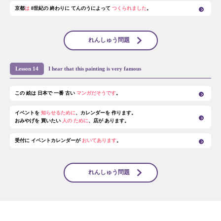
京都
は
8世紀の 終わりに てんのうによって
つくられました
。
れんしゅう問題
Lesson 14
I hear that this painting is very famous
この 絵は 日本で 一番 古い
マンガだそうです
。
イベントを
知らせるために
、カレンダーを 作ります。
おみやげを 買いたい
人の ために
、店が あります。
受付に イベントカレンダーが
おいてあります
。
れんしゅう問題