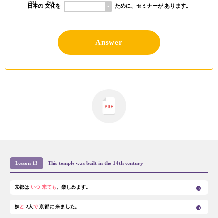
にほん
ぶんか
日本
の
文化
を
ために、セミナーが あります。
Answer
Lesson 13
This temple was built in the 14th century
京都は
いつ 来ても
、楽しめます。
妹
と
2人
で
京都に 来ました。