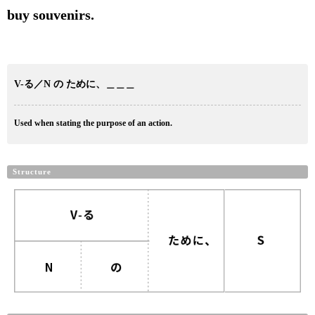
buy souvenirs.
V-る／N の ために、＿＿＿
Used when stating the purpose of an action.
Structure