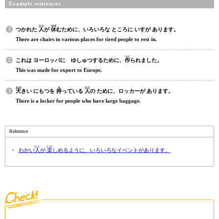
Example sentences
ひと
やす
つかれた
人
が
休
むために、いろいろな ところに いすが あります。
There are chairs in various places for tired people to rest in.
つく
これは ヨーロッパに ゆしゅつするために、
作
られました。
This was made for export to Europe.
おお
も
ひと
大
きい にもつを
持
っている
人
の ために、ロッカーが あります。
There is a locker for people who have large baggage.
Reference
ひと
たの
わかい
人
が
楽
しめるように、いろいろなイベントがあります。