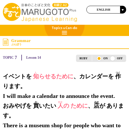
ENGLISH
日本語
Grammar
ぶんぽう
7
TOPIC
Lesson 14
RUBY
ON
OFF
し
つく
イベントを
知
らせるために
、カレンダーを
作
ります。
I will make a calendar to announce the event.
か
ひと
みせ
おみやげを
買
いたい
人
の ために
、
店
が ありま
す。
There is a museum shop for people who want to