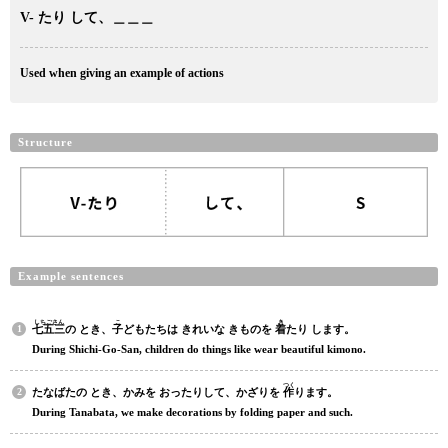
V- たり して、＿＿＿
Used when giving an example of actions
Structure
Example sentences
しちごさん
こ
き
七五三
の とき、
子
どもたちは きれいな きものを
着
たり します。
During Shichi-Go-San, children do things like wear beautiful kimono.
つく
たなばたの とき、かみを おったりして、かざりを
作
ります。
During Tanabata, we make decorations by folding paper and such.