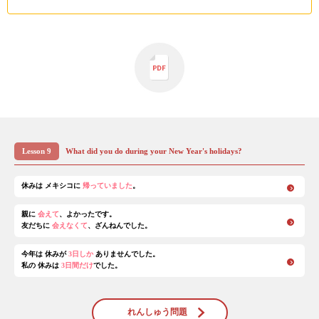
Lesson 9
What did you do during your New Year's holidays?
休みは メキシコに
帰っていました
。
親に
会えて
、よかったです。
友だちに
会えなくて
、ざんねんでした。
今年は 休みが
3日しか
ありませんでした。
私の 休みは
3日間だけ
でした。
れんしゅう問題