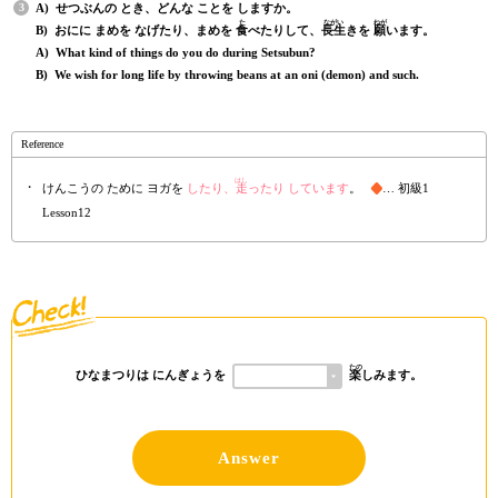
A) せつぶんの とき、どんな ことを しますか。
た
ながい
ねが
B) おにに まめを なげたり、まめを
食
べたりして、
長生
きを
願
います。
A) What kind of things do you do during Setsubun?
B) We wish for long life by throwing beans at an oni (demon) and such.
Reference
はし
けんこうの ために ヨガを
したり、
走
ったり しています
。
… 初級1
Lesson12
たの
ひなまつりは にんぎょうを
楽
しみます。
Answer