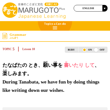
ENGLISH
日本語
Grammar
ぶんぽう
5
TOPIC
Lesson 10
RUBY
ON
OFF
ねが
ごと
か
たなばたの とき、
願
い
事
を
書
いたり して
、
たの
楽
しみます。
During Tanabata, we have fun by doing things
like writing down our wishes.