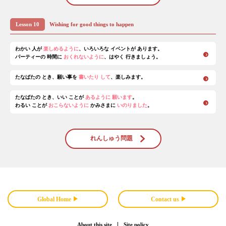
Lesson 10
Wishing for good things to happen
わかい 人が
楽しめるように
、いろいろな イベントが あります。
パーティーの 時間に
おくれないように
、はやく 行きましょう。
たなばたの とき、願い事を
書いたり して
、楽しみます。
たなばたの とき、いい ことが
あるように 願います
。
わるい ことが
おこらないように
かみさまに
いのりました
。
れんしゅう問題
Global Home
Contact us
About this site
Site policy