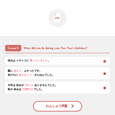
Lesson 9
What did you do during your New Year's holidays?
休みは メキシコに
帰っていました
。
親に
会えて
、よかったです。
友だちに
会えなくて
、ざんねんでした。
今年は 休みが
3日しか
ありませんでした。
私の 休みは
3日間だけ
でした。
れんしゅう問題