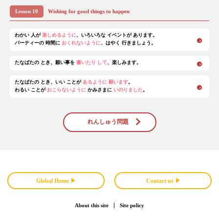
Lesson 10
Wishing for good things to happen
わかい 人が
楽しめるように
、いろいろな イベントが あります。
パーティーの 時間に
おくれないように
、はやく 行きましょう。
たなばたの とき、願い事を
書いたり して
、楽しみます。
たなばたの とき、いい ことが
あるように 願います
。
わるい ことが
おこらないように
かみさまに
いのりました
。
れんしゅう問題
Global Home
Contact us
About this site
Site policy