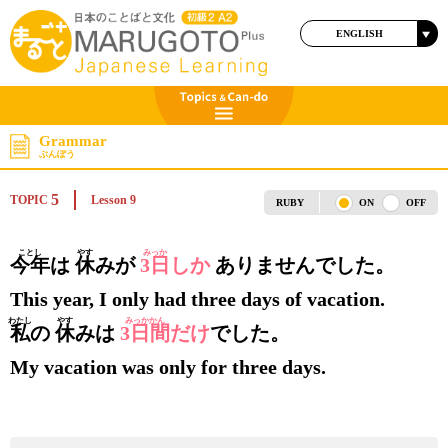
ENGLISH
日本語
Grammar
ぶんぽう
5
TOPIC
Lesson 9
RUBY
ON
OFF
ことし
やす
みっか
今年
は
休
みが
3日
しか
ありませんでした。
This year, I only had three days of vacation.
わたし
やす
みっかかん
私
の
休
みは
3日間
だけ
でした。
My vacation was only for three days.