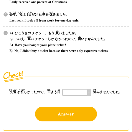
I only received one present at Christmas.
きょねん
わたし
にち
しごと
やす
去年
、
私
は 1
日
だけ
仕事
を
休
みました。
Last year, I took off from work for one day only.
か
A) ひこうきの チケット、もう
買
いましたか。
たか
か
B) いいえ、
高
い チケットしか なかったので、
買
いませんでした。
A) Have you bought your plane ticket?
B) No, I didn't buy a ticket because there were only expensive tickets.
せんしゅう
いそが
にち
び
やす
先週
は
忙
しかったので、
日
よう
日
休
みませんでした。
Answer