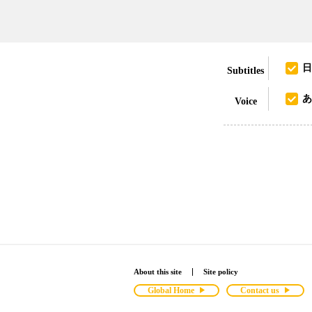
日
Subtitles
あ
Voice
About this site
Site policy
Global Home
Contact us