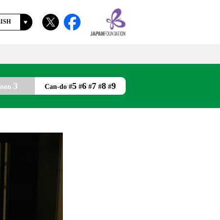
ISH
語
3
5
6
7
8
9
sson
Can-do #
#
#
#
#