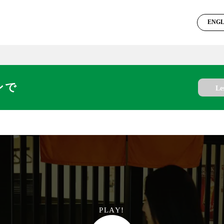
ENGL
日本
ンで
Le
PLAY!