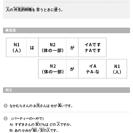
ひと
がいけんてきとくちょう
い
つか
人
の
外見的特徴
を
言
うときに
使
う。
構造図
例文
にい
たか
なかむらさんの お
兄
さんは せが
高
いです。
（パーティーのへやで）
とも
ひと
A) すずきさんの
友
だちは どの
人
ですか。
みじか
おんな
ひと
B) あの かみが
短
い
女
の
人
です。