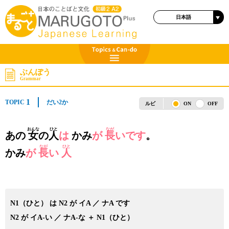
日本語
ENGLISH
ぶんぽう
Grammar
1
TOPIC
だい2か
ルビ
ON
OFF
おんな
ひと
なが
あの
女
の
人
は
かみ
が
長
いです
。
なが
ひと
かみ
が
長
い
人
N1（ひと） は N2 が イA ／ ナA です
N2 が イA-い ／ ナA-な ＋ N1（ひと）