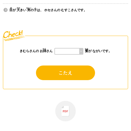
め
おお
おとこ
こ
目
が
大
きい
男
の
子
は、 ホセさんの むすこさんです。
ねえ
かみ
きむらさんの お
姉
さん
髪
が ながいです。
こたえ