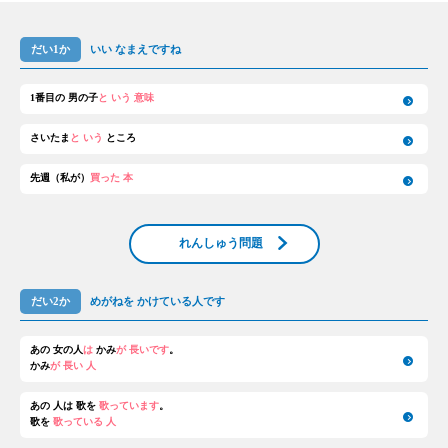
だい1か
いい なまえですね
1番目の 男の子
と いう 意味
さいたま
と いう
ところ
先週（私が）
買った 本
れんしゅう問題
だい2か
めがねを かけている人です
あの 女の人
は
かみ
が 長いです
。
かみ
が 長い 人
あの 人は 歌を
歌っています
。
歌を
歌っている 人